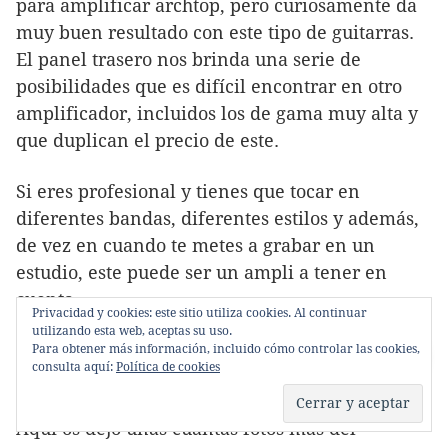
para amplificar archtop, pero curiosamente da
muy buen resultado con este tipo de guitarras.
El panel trasero nos brinda una serie de
posibilidades que es difícil encontrar en otro
amplificador, incluidos los de gama muy alta y
que duplican el precio de este.
Si eres profesional y tienes que tocar en
diferentes bandas, diferentes estilos y además,
de vez en cuando te metes a grabar en un
estudio, este puede ser un ampli a tener en
cuenta.
Privacidad y cookies: este sitio utiliza cookies. Al continuar
Su precio ronda los 1.000 euros.
utilizando esta web, aceptas su uso.
Para obtener más información, incluido cómo controlar las cookies,
consulta aquí:
Política de cookies
******************
Aquí os dejo unas cuantas fotos más del