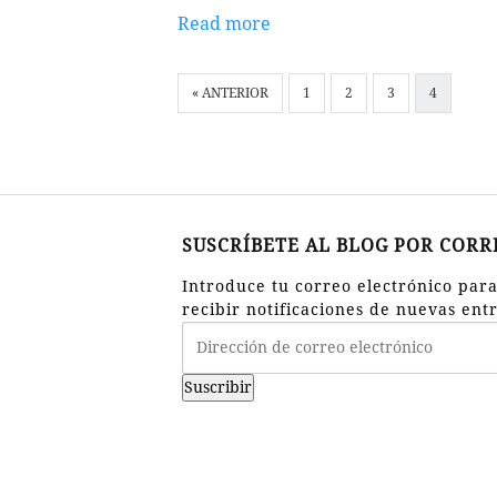
Read more
« ANTERIOR
1
2
3
4
SUSCRÍBETE AL BLOG POR COR
Introduce tu correo electrónico para 
recibir notificaciones de nuevas ent
Dirección
de
correo
Suscribir
electrónico