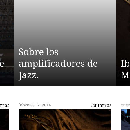
Sobre los
e
amplificadores de
I
Jazz.
M
rras
febrero 17, 2014
Guitarras
ener