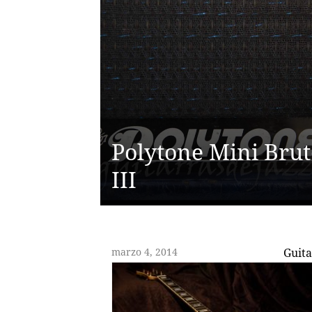
Polytone Mini Brut
III
marzo 4, 2014
Guita