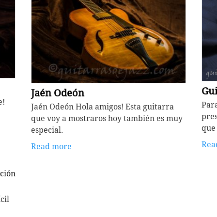
Gui
Jaén Odeón
e!
Para
Jaén Odeón Hola amigos! Esta guitarra
pres
que voy a mostraros hoy también es muy
que 
especial.
Rea
Read more
ción
cil