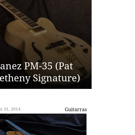
banez PM-35 (Pat
etheny Signature)
o 31, 2014
Guitarras